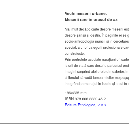
Vechi meserii urbane.
Meserii rare în orașul de azi
Mai mult decât o carte despre meserii este
despre șansă și destin. În paginile ei se 
socio-antropologia muncii și în cercetarea 
special, a unor categorii profesionale car
construiește.
Prin portretele asociate narațiunilor, ca
istorii de viață care descriu parcursul pro
imagini surprind atelierele din exterior, 
cititorului să vadă lumea micilor meșteșugar
integrând personajul în istorie și locul 
186×235 mm
ISBN 978-606-8830-45-2
Editura Etnologică, 2018