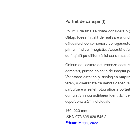
Portret de călușar (I)
Volumul de față se poate considera o (a
Căluș. Ideea inițială de realizare a unui
călușarului contemporan, se regăsește ș
primul fiind cel imagistic. Această stru
ce îl ajută pe cititor să își construia
Galeria de portrete ce urmează acestei s
cercetări, printr-o colecție de imagini
Varietatea estetică și tipologică surprin
teren, o diversitate ce denotă capacita
parcurgere a seriei fotografice a portr
cumulativ în consolidarea identității ce
depersonalizării individuale.
160×230 mm
ISBN 978-606-020-546-3
Editura Mega, 2022