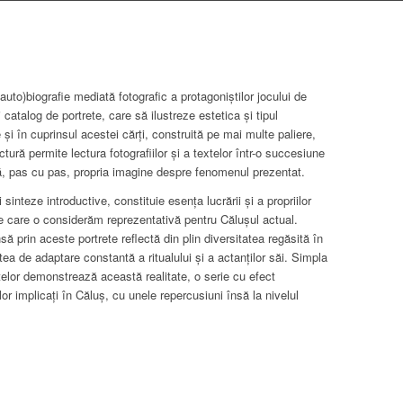
uto)biografie mediată fotografic a protagoniștilor jocului de
 catalog de portrete, care să ilustreze estetica și tipul
i în cuprinsul acestei cărți, construită pe mai multe paliere,
ctură permite lectura fotografiilor și a textelor într-o succesiune
scă, pas cu pas, propria imagine despre fenomenul prezentat.
inteze introductive, constituie esența lucrării și a propriilor
 pe care o considerăm reprezentativă pentru Călușul actual.
să prin aceste portrete reflectă din plin diversitatea regăsită în
tea de adaptare constantă a ritualului și a actanților săi. Simpla
etelor demonstrează această realitate, o serie cu efect
lor implicați în Căluș, cu unele repercusiuni însă la nivelul