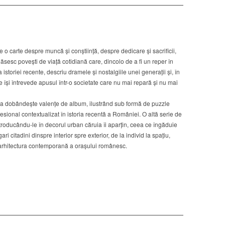
 o carte despre muncă și conștiință, despre dedicare și sacrificii,
găsesc povești de viață cotidiană care, dincolo de a fi un reper în
istoriei recente, descriu dramele și nostalgiile unei generații și, în
e își întrevede apusul într-o societate care nu mai repară și nu mai
rtea dobândește valențe de album, ilustrând sub formă de puzzle
fesional contextualizat în istoria recentă a României. O altă serie de
introducându-le în decorul urban căruia îi aparțin, ceea ce îngăduie
i citadini dinspre interior spre exterior, de la individ la spațiu,
în arhitectura contemporană a orașului românesc.