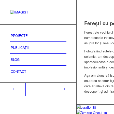
Ferești cu p
Ferestrele vechiului
PROIECTE
numeroasele inițiativ
asupra lor și le-au 
PUBLICAȚII
Fotografiind sutele d
seismic, am descoper
BLOG
spectaculoasă a aces
impresionantă și dec
CONTACT
Așa am ajuns să isco
căutarea acestor biju
care ar releva din f
descoperit și admira