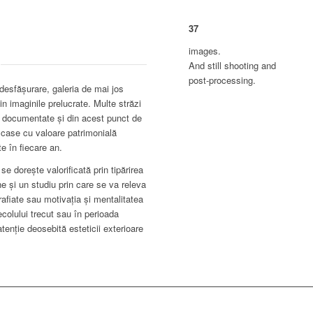
37
images.
And still shooting and
post-processing.
 desfășurare, galeria de mai jos
in imaginile prelucrate. Multe străzi
și documentate și din acest punct de
 case cu valoare patrimonială
e în fiecare an.
se dorește valorificată prin tipărirea
e și un studiu prin care se va releva
grafiate sau motivația și mentalitatea
ecolului trecut sau în perioada
atenție deosebită esteticii exterioare