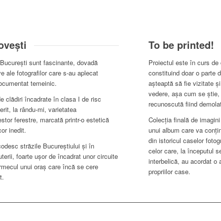
ovești
To be printed!
 București sunt fascinante, dovadă
Proiectul este în curs de
e ale fotografilor care s-au aplecat
constituind doar o parte d
documentat temeinic.
așteaptă să fie vizitate 
vedere, așa cum se știe,
e clădiri încadrate în clasa I de risc
recunoscută fiind demolat
it, la rându-mi, varietatea
tor ferestre, marcată printr-o estetică
Colecția finală de imagini 
or inedit.
unui album care va conțin
din istoricul caselor foto
desc străzile Bucureștiului și în
celor care, la începutul s
terii, foarte ușor de încadrat unor circuite
interbelică, au acordat o 
armecul unui oraș care încă se cere
propriilor case.
t.