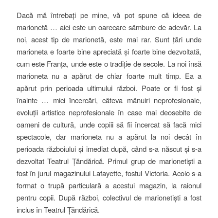
Dacă mă întrebați pe mine, vă pot spune că ideea de
marionetă … aici este un oarecare sâmbure de adevăr. La
noi, acest tip de marionetă, este mai rar. Sunt țări unde
marioneta e foarte bine apreciată și foarte bine dezvoltată,
cum este Franța, unde este o tradiție de secole. La noi însă
marioneta nu a apărut de chiar foarte mult timp. Ea a
apărut prin perioada ultimului război. Poate or fi fost și
înainte … mici încercări, câteva mânuiri neprofesionale,
evoluții artistice neprofesionale în case mai deosebite de
oameni de cultură, unde copiii să fii încercat să facă mici
spectacole, dar marioneta nu a apărut la noi decât în
perioada războiului și imediat după, când s-a născut și s-a
dezvoltat Teatrul Țăndărică. Primul grup de marionetiști a
fost în jurul magazinului Lafayette, fostul Victoria. Acolo s-a
format o trupă particulară a acestui magazin, la raionul
pentru copii. După război, colectivul de marionetiști a fost
inclus în Teatrul Țăndărică.