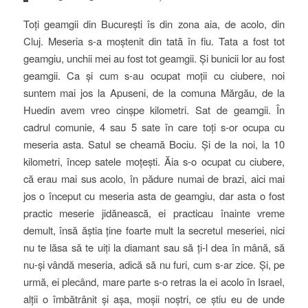
Toți geamgii din București îs din zona aia, de acolo, din
Cluj. Meseria s-a moștenit din tată în fiu. Tata a fost tot
geamgiu, unchii mei au fost tot geamgii. Și bunicii lor au fost
geamgii. Ca și cum s-au ocupat moții cu ciubere, noi
suntem mai jos la Apuseni, de la comuna Mărgău, de la
Huedin avem vreo cinșpe kilometri. Sat de geamgii. În
cadrul comunie, 4 sau 5 sate în care toți s-or ocupa cu
meseria asta. Satul se cheamă Bociu. Și de la noi, la 10
kilometri, încep satele moțești. Ăia s-o ocupat cu ciubere,
că erau mai sus acolo, în pădure numai de brazi, aici mai
jos o început cu meseria asta de geamgiu, dar asta o fost
practic meserie jidănească, ei practicau înainte vreme
demult, însă ăștia ține foarte mult la secretul meseriei, nici
nu te lăsa să te uiți la diamant sau să ți-l dea în mână, să
nu-și vândă meseria, adică să nu furi, cum s-ar zice. Și, pe
urmă, ei plecând, mare parte s-o retras la ei acolo în Israel,
alții o îmbătrânit și așa, moșii noștri, ce știu eu de unde