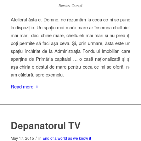
Dumitru Cotruță
Atelierul ăsta e. Domne, ne rezumăm la ceea ce ni se pune
la dispoziție. Un spațiu mai mare mare ar însemna cheltuieli
mai mari, deci chirie mare, cheltuieli mai mari și nu prea îți
poți permite să faci așa ceva. Și, prin urmare, ăsta este un
spațiu închiriat de la Administrația Fondului Imobiliar, care
aparține de Primăria capitalei … o casă naționalizată și și
așa chiria e destul de mare pentru ceea ce mi se oferă: n-
am căldură, spre exemplu.
Read more
Depanatorul TV
/
May 17, 2015
in
End of a world as we know it