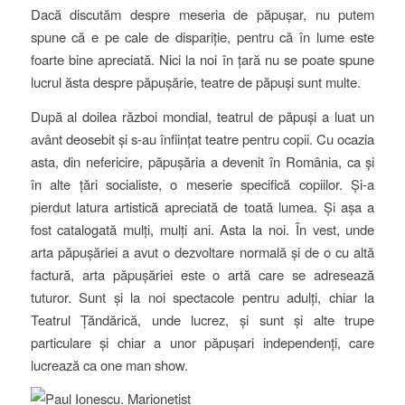
Dacă discutăm despre meseria de păpușar, nu putem
spune că e pe cale de dispariție, pentru că în lume este
foarte bine apreciată. Nici la noi în țară nu se poate spune
lucrul ăsta despre păpușărie, teatre de păpuși sunt multe.
După al doilea război mondial, teatrul de păpuși a luat un
avânt deosebit și s-au înființat teatre pentru copii. Cu ocazia
asta, din nefericire, păpușăria a devenit în România, ca și
în alte țări socialiste, o meserie specifică copiilor. Și-a
pierdut latura artistică apreciată de toată lumea. Și așa a
fost catalogată mulți, mulți ani. Asta la noi. În vest, unde
arta păpușăriei a avut o dezvoltare normală și de o cu altă
factură, arta păpușăriei este o artă care se adresează
tuturor. Sunt și la noi spectacole pentru adulți, chiar la
Teatrul Țăndărică, unde lucrez, și sunt și alte trupe
particulare și chiar a unor păpușari independenți, care
lucrează ca one man show.