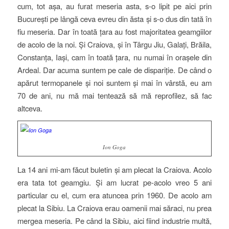
cum, tot așa, au furat meseria asta, s-o lipit pe aici prin
București pe lângă ceva evreu din ăsta și s-o dus din tată în
fiu meseria. Dar în toată țara au fost majoritatea geamgiilor
de acolo de la noi. Și Craiova, și în Târgu Jiu, Galați, Brăila,
Constanța, Iași, cam în toată țara, nu numai în orașele din
Ardeal. Dar acuma suntem pe cale de dispariție. De când o
apărut termopanele și noi suntem și mai în vârstă, eu am
70 de ani, nu mă mai tentează să mă reprofilez, să fac
altceva.
Ion Goga
La 14 ani mi-am făcut buletin și am plecat la Craiova. Acolo
era tata tot geamgiu. Și am lucrat pe-acolo vreo 5 ani
particular cu el, cum era atuncea prin 1960. De acolo am
plecat la Sibiu. La Craiova erau oamenii mai săraci, nu prea
mergea meseria. Pe când la Sibiu, aici fiind industrie multă,