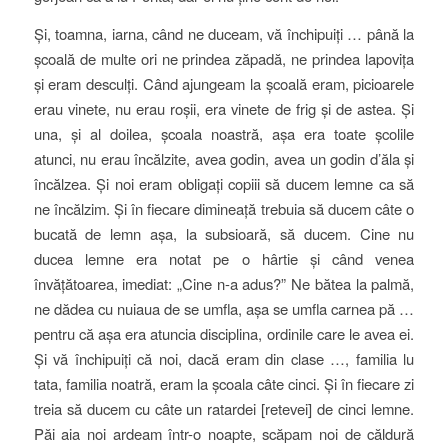
Și, toamna, iarna, când ne duceam, vă închipuiți … până la
școală de multe ori ne prindea zăpadă, ne prindea lapovița
și eram desculți. Când ajungeam la școală eram, picioarele
erau vinete, nu erau roșii, era vinete de frig și de astea. Și
una, și al doilea, școala noastră, așa era toate școlile
atunci, nu erau încălzite, avea godin, avea un godin d’ăla și
încălzea. Și noi eram obligați copiii să ducem lemne ca să
ne încălzim. Și în fiecare dimineață trebuia să ducem câte o
bucată de lemn așa, la subsioară, să ducem. Cine nu
ducea lemne era notat pe o hârtie și când venea
învățătoarea, imediat: „Cine n-a adus?” Ne bătea la palmă,
ne dădea cu nuiaua de se umfla, așa se umfla carnea pă …
pentru că așa era atuncia disciplina, ordinile care le avea ei.
Și vă închipuiți că noi, dacă eram din clase …, familia lu
tata, familia noatră, eram la școala câte cinci. Și în fiecare zi
treia să ducem cu câte un ratardei [retevei] de cinci lemne.
Păi aia noi ardeam într-o noapte, scăpam noi de căldură