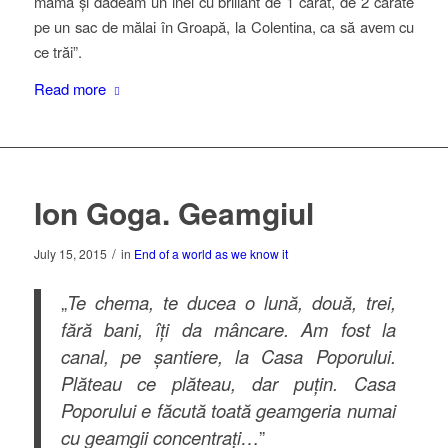
mama și dădeam un inel cu briliant de 1 carat, de 2 carate
pe un sac de mălai în Groapă, la Colentina, ca să avem cu
ce trăi”.
Read more
Ion Goga. Geamgiul
/
July 15, 2015
in
End of a world as we know it
„
Te chema, te ducea o lună, două, trei,
fără bani, îți da mâncare. Am fost la
canal, pe șantiere, la Casa Poporului.
Plăteau ce plăteau, dar puțin. Casa
Poporului e făcută toată geamgeria numai
cu geamgii concentrați…
”