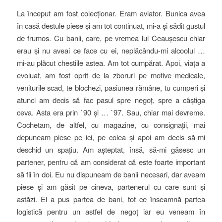
La început am fost colecționar. Eram aviator. Bunica avea
în casă destule piese și am tot continuat, mi-a și sădit gustul
de frumos. Cu banii, care, pe vremea lui Ceaușescu chiar
erau și nu aveai ce face cu ei, neplăcându-mi alcoolul …
mi-au plăcut chestiile astea. Am tot cumpărat. Apoi, viața a
evoluat, am fost oprit de la zboruri pe motive medicale,
veniturile scad, te blochezi, pasiunea rămâne, tu cumperi și
atunci am decis să fac pasul spre negoț, spre a câștiga
ceva. Asta era prin `90 și … `97. Sau, chiar mai devreme.
Cochetam, de altfel, cu magazine, cu consignații, mai
depuneam piese pe ici, pe colea și apoi am decis să-mi
deschid un spațiu. Am așteptat, însă, să-mi găsesc un
partener, pentru că am considerat că este foarte important
să fii în doi. Eu nu dispuneam de banii necesari, dar aveam
piese și am găsit pe cineva, partenerul cu care sunt și
astăzi. El a pus partea de bani, tot ce înseamnă partea
logistică pentru un astfel de negoț iar eu veneam în