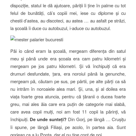
dispoziție, statul le dă ajutoare, păriții îi ține în palme cu tot
felul de bunătăți, că’s copiii mei, iese cu diplome și cu
chestii d’astea, au discoteci, au astea … au asfalt pe străzi,
la școală îi duce cu autobuzul, i-aduce cu autobuzul.
Păi io când eram la școală, mergeam diferența din satul
meu și până unde era școala era cam patru kilometri și
mergeam pe jos patru kilometri. Și vă închipuiți că era
drumuri desfundate, țara, era noroiul până la genunche,
mergeam pă, căutam pe sus, pe pârtii, pe alte părți ca să
nu intrăm în noroaiele alea mari. Și, una, și al doilea era
viața foarte grea atuncia, pentru că țăranii o ducea foarte
greu, mai ales ăia care era puțin de categorie mai slabă,
care avea copii mulți, noi am fost 11 copii la părinți, vă
închipuiți.
De unde sunteți?
Din Gorj, pe lângă … Crușițu
îi spune, pe lângă Filiași, pe acolo, în partea aia. Sunt
gorjean ca a lu Ponta, dar el nu ține cont de noi.