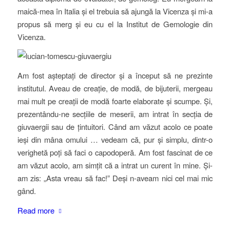
maică-mea în Italia și el trebuia să ajungă la Vicenza și mi-a
propus să merg și eu cu el la Institut de Gemologie din
Vicenza.
Am fost așteptați de director și a început să ne prezinte
institutul. Aveau de creație, de modă, de bijuterii, mergeau
mai mult pe creații de modă foarte elaborate și scumpe. Și,
prezentându-ne secțiile de meserii, am intrat în secția de
giuvaergii sau de țintuitori. Când am văzut acolo ce poate
ieși din mâna omului … vedeam că, pur și simplu, dintr-o
verighetă poți să faci o capodoperă. Am fost fascinat de ce
am văzut acolo, am simțit că a intrat un curent în mine. Și-
am zis: „Asta vreau să fac!” Deși n-aveam nici cel mai mic
gând.
Read more