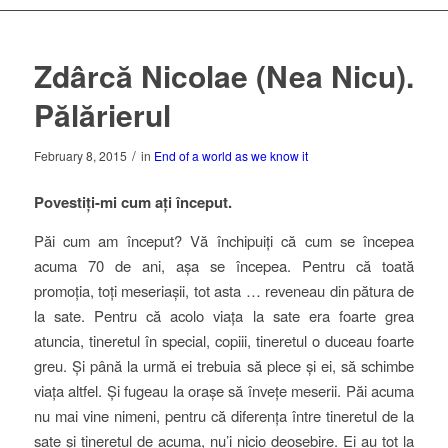
Zdârcă Nicolae (Nea Nicu).
Pălărierul
/
February 8, 2015
in
End of a world as we know it
Povestiți-mi cum ați început.
Păi cum am început? Vă închipuiți că cum se începea
acuma 70 de ani, așa se începea. Pentru că toată
promoția, toți meseriașii, tot asta … reveneau din pătura de
la sate. Pentru că acolo viața la sate era foarte grea
atuncia, tineretul în special, copiii, tineretul o duceau foarte
greu. Și până la urmă ei trebuia să plece și ei, să schimbe
viața altfel. Și fugeau la orașe să învețe meserii. Păi acuma
nu mai vine nimeni, pentru că diferența între tineretul de la
sate și tineretul de acuma, nu’i nicio deosebire. Ei au tot la