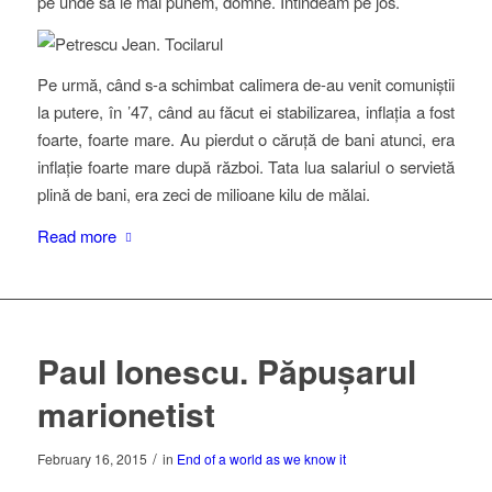
pe unde să le mai punem, domne. Întindeam pe jos.
Pe urmă, când s-a schimbat calimera de-au venit comuniștii
la putere, în ’47, când au făcut ei stabilizarea, inflația a fost
foarte, foarte mare. Au pierdut o căruță de bani atunci, era
inflație foarte mare după război. Tata lua salariul o servietă
plină de bani, era zeci de milioane kilu de mălai.
Read more
Paul Ionescu. Păpușarul
marionetist
/
February 16, 2015
in
End of a world as we know it