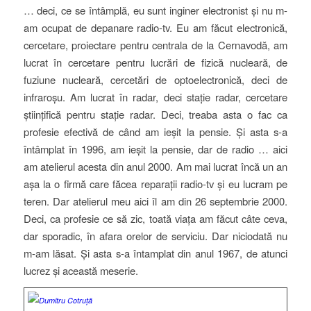
… deci, ce se întâmplă, eu sunt inginer electronist și nu m-
am ocupat de depanare radio-tv. Eu am făcut electronică,
cercetare, proiectare pentru centrala de la Cernavodă, am
lucrat în cercetare pentru lucrări de fizică nucleară, de
fuziune nucleară, cercetări de optoelectronică, deci de
infraroșu. Am lucrat în radar, deci stație radar, cercetare
științifică pentru stație radar. Deci, treaba asta o fac ca
profesie efectivă de când am ieșit la pensie. Și asta s-a
întâmplat în 1996, am ieșit la pensie, dar de radio … aici
am atelierul acesta din anul 2000. Am mai lucrat încă un an
așa la o firmă care făcea reparații radio-tv și eu lucram pe
teren. Dar atelierul meu aici îl am din 26 septembrie 2000.
Deci, ca profesie ce să zic, toată viața am făcut câte ceva,
dar sporadic, în afara orelor de serviciu. Dar niciodată nu
m-am lăsat. Și asta s-a întamplat din anul 1967, de atunci
lucrez și această meserie.