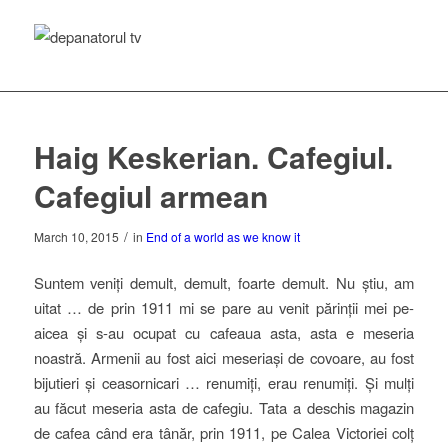
Haig Keskerian. Cafegiul.
Cafegiul armean
/
March 10, 2015
in
End of a world as we know it
Suntem veniți demult, demult, foarte demult. Nu știu, am
uitat … de prin 1911 mi se pare au venit părinții mei pe-
aicea și s-au ocupat cu cafeaua asta, asta e meseria
noastră. Armenii au fost aici meseriași de covoare, au fost
bijutieri și ceasornicari … renumiți, erau renumiți. Și mulți
au făcut meseria asta de cafegiu. Tata a deschis magazin
de cafea când era tânăr, prin 1911, pe Calea Victoriei colț