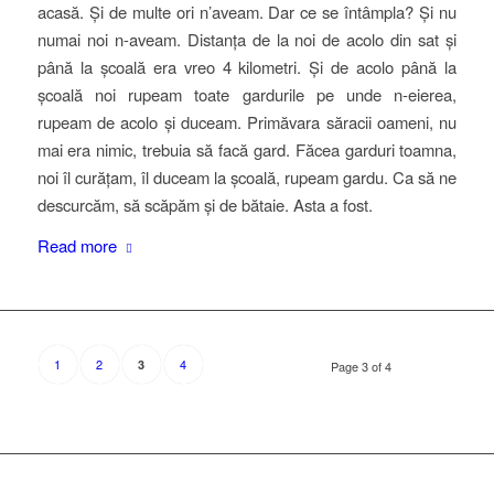
acasă. Și de multe ori n’aveam. Dar ce se întâmpla? Și nu
numai noi n-aveam. Distanța de la noi de acolo din sat și
până la școală era vreo 4 kilometri. Și de acolo până la
școală noi rupeam toate gardurile pe unde n-eierea,
rupeam de acolo și duceam. Primăvara săracii oameni, nu
mai era nimic, trebuia să facă gard. Făcea garduri toamna,
noi îl curățam, îl duceam la școală, rupeam gardu. Ca să ne
descurcăm, să scăpăm și de bătaie. Asta a fost.
Read more
1
2
4
3
Page 3 of 4