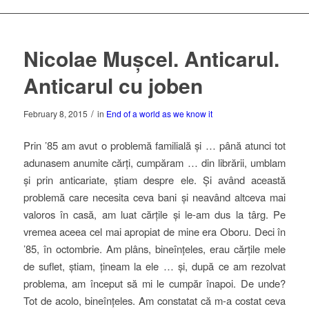
Nicolae Mușcel. Anticarul.
Anticarul cu joben
/
February 8, 2015
in
End of a world as we know it
Prin ’85 am avut o problemă familială și … până atunci tot
adunasem anumite cărți, cumpăram … din librării, umblam
și prin anticariate, știam despre ele. Și având această
problemă care necesita ceva bani și neavând altceva mai
valoros în casă, am luat cărțile și le-am dus la târg. Pe
vremea aceea cel mai apropiat de mine era Oboru. Deci în
’85, în octombrie. Am plâns, bineînțeles, erau cărțile mele
de suflet, știam, țineam la ele … și, după ce am rezolvat
problema, am început să mi le cumpăr înapoi. De unde?
Tot de acolo, bineînțeles. Am constatat că m-a costat ceva