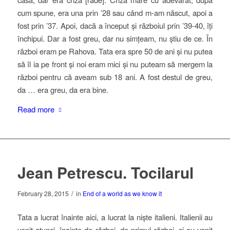
cum spune, era una prin ’28 sau când m-am născut, apoi a
fost prin ’37. Apoi, dacă a început și războiul prin ’39-40, îți
închipui. Dar a fost greu, dar nu simțeam, nu știu de ce. În
război eram pe Rahova. Tata era spre 50 de ani și nu putea
să îl ia pe front și noi eram mici și nu puteam să mergem la
război pentru că aveam sub 18 ani. A fost destul de greu,
da … era greu, da era bine.
Read more
Jean Petrescu. Tocilarul
/
February 28, 2015
in
End of a world as we know it
Tata a lucrat înainte aici, a lucrat la niște italieni. Italienii au
venit atunci, înainte de război, de primul război, și au venit