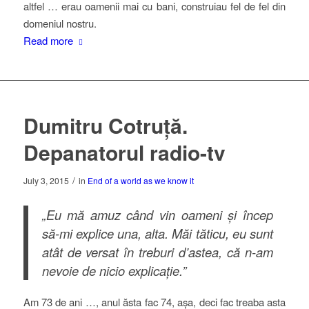
altfel … erau oamenii mai cu bani, construiau fel de fel din
domeniul nostru.
Read more
Dumitru Cotruță.
Depanatorul radio-tv
/
July 3, 2015
in
End of a world as we know it
„Eu mă amuz când vin oameni și încep
să-mi explice una, alta. Măi tăticu, eu sunt
atât de versat în treburi d’astea, că n-am
nevoie de nicio explicație.”
Am 73 de ani …, anul ăsta fac 74, așa, deci fac treaba asta