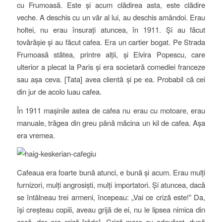
cu Frumoasă. Este și acum clădirea asta, este clădire
veche. A deschis cu un văr al lui, au deschis amândoi. Erau
holtei, nu erau însurați atuncea, în 1911. Și au făcut
tovărășie și au făcut cafea. Era un cartier bogat. Pe Strada
Frumoasă stătea, printre alții, și Elvira Popescu, care
ulterior a plecat la Paris și era societară comediei franceze
sau așa ceva. [Tata] avea clientă și pe ea. Probabil că cei
din jur de acolo luau cafea.
În 1911 mașinile astea de cafea nu erau cu motoare, erau
manuale, trăgea din greu până măcina un kil de cafea. Așa
era vremea.
Cafeaua era foarte bună atunci, e bună și acum. Erau mulți
furnizori, mulți angrosiști, mulți importatori. Și atuncea, dacă
se întâlneau trei armeni, începeau: „Vai ce criză este!” Da,
își creșteau copiii, aveau grijă de ei, nu le lipsea nimica din
casă, dar era criză [râde]. Criză mare cu adevărat, după