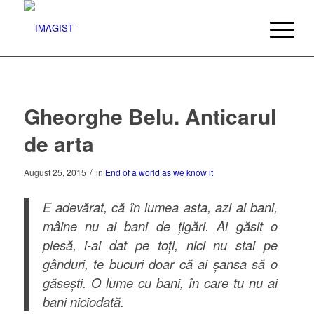
Gheorghe Belu. Anticarul
de arta
/
August 25, 2015
in
End of a world as we know it
E adevărat, că în lumea asta, azi ai bani,
mâine nu ai bani de țigări. Ai găsit o
piesă, i-ai dat pe toți, nici nu stai pe
gânduri, te bucuri doar că ai șansa să o
găsești. O lume cu bani, în care tu nu ai
bani niciodată.