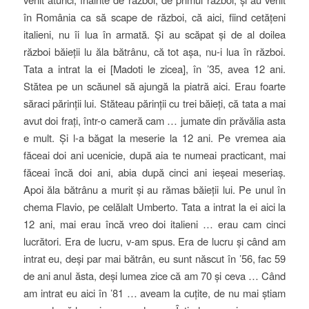
în România ca să scape de război, că aici, fiind cetățeni
italieni, nu îi lua în armată. Și au scăpat și de al doilea
război băieții lu ăla bătrânu, că tot așa, nu-i lua în război.
Tata a intrat la ei [Madoti le zicea], în ’35, avea 12 ani.
Stătea pe un scăunel să ajungă la piatră aici. Erau foarte
săraci părinții lui. Stăteau părinții cu trei băieți, că tata a mai
avut doi frați, într-o cameră cam … jumate din prăvălia asta
e mult. Și l-a băgat la meserie la 12 ani. Pe vremea aia
făceai doi ani ucenicie, după aia te numeai practicant, mai
făceai încă doi ani, abia după cinci ani ieșeai meseriaș.
Apoi ăla bătrânu a murit și au rămas băieții lui. Pe unul în
chema Flavio, pe celălalt Umberto. Tata a intrat la ei aici la
12 ani, mai erau încă vreo doi italieni … erau cam cinci
lucrători. Era de lucru, v-am spus. Era de lucru și când am
intrat eu, deși par mai bătrân, eu sunt născut în ’56, fac 59
de ani anul ăsta, deși lumea zice că am 70 și ceva … Când
am intrat eu aici în ’81 … aveam la cuțite, de nu mai știam