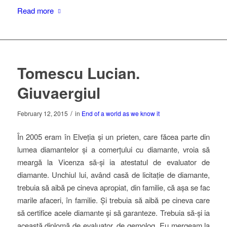
Read more
Tomescu Lucian.
Giuvaergiul
/
February 12, 2015
in
End of a world as we know it
În 2005 eram în Elveția și un prieten, care făcea parte din
lumea diamantelor și a comerțului cu diamante, vroia să
meargă la Vicenza să-și ia atestatul de evaluator de
diamante. Unchiul lui, având casă de licitație de diamante,
trebuia să aibă pe cineva apropiat, din familie, că așa se fac
marile afaceri, în familie. Și trebuia să aibă pe cineva care
să certifice acele diamante și să garanteze. Trebuia să-și ia
această diplomă de evaluator, de gemolog. Eu mergeam la