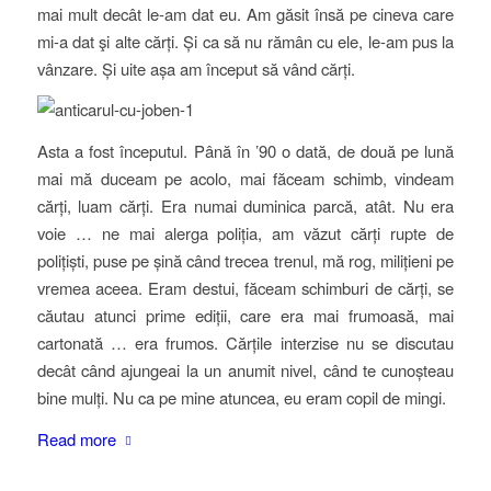
mai mult decât le-am dat eu. Am găsit însă pe cineva care
mi-a dat şi alte cărți. Și ca să nu rămân cu ele, le-am pus la
vânzare. Și uite așa am început să vând cărți.
Asta a fost începutul. Până în ’90 o dată, de două pe lună
mai mă duceam pe acolo, mai făceam schimb, vindeam
cărți, luam cărți. Era numai duminica parcă, atât. Nu era
voie … ne mai alerga poliția, am văzut cărți rupte de
polițiști, puse pe șină când trecea trenul, mă rog, milițieni pe
vremea aceea. Eram destui, făceam schimburi de cărți, se
căutau atunci prime ediții, care era mai frumoasă, mai
cartonată … era frumos. Cărțile interzise nu se discutau
decât când ajungeai la un anumit nivel, când te cunoșteau
bine mulți. Nu ca pe mine atuncea, eu eram copil de mingi.
Read more