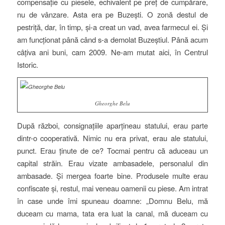
compensație cu piesele, echivalent pe preț de cumpărare,
nu de vânzare. Asta era pe Buzești. O zonă destul de
pestriță, dar, în timp, și-a creat un vad, avea farmecul ei. Și
am funcționat până când s-a demolat Buzeștiul. Până acum
câțiva ani buni, cam 2009. Ne-am mutat aici, în Centrul
Istoric.
Gheorghe Belu
După război, consignațiile aparțineau statului, erau parte
dintr-o cooperativă. Nimic nu era privat, erau ale statului,
punct. Erau ținute de ce? Tocmai pentru că aduceau un
capital străin. Erau vizate ambasadele, personalul din
ambasade. Și mergea foarte bine. Produsele multe erau
confiscate și, restul, mai veneau oamenii cu piese. Am intrat
în case unde îmi spuneau doamne: „Domnu Belu, mă
duceam cu mama, tata era luat la canal, mă duceam cu